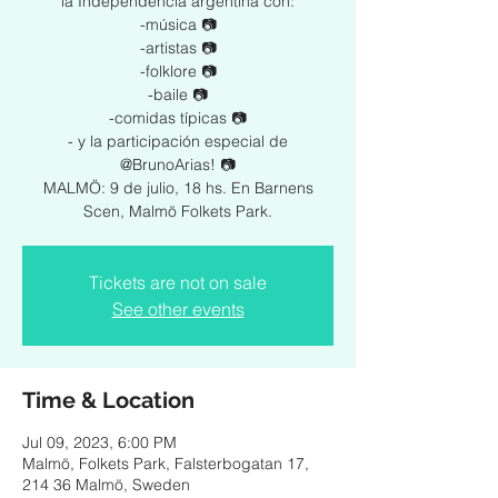
la Independencia argentina con:
-música 📷
-artistas 📷
-folklore 📷
-baile 📷
-comidas típicas 📷
- y la participación especial de
@BrunoArias! 📷
MALMÖ: 9 de julio, 18 hs. En Barnens
Scen, Malmö Folkets Park.
Tickets are not on sale
See other events
Time & Location
Jul 09, 2023, 6:00 PM
Malmö, Folkets Park, Falsterbogatan 17,
214 36 Malmö, Sweden