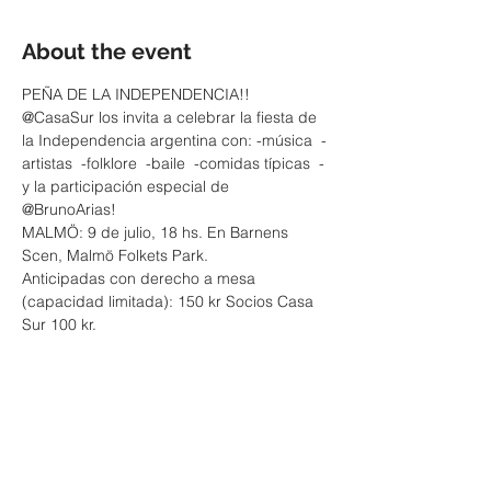
About the event
PEÑA DE LA INDEPENDENCIA!!
@CasaSur los invita a celebrar la fiesta de 
la Independencia argentina con: -música  -
artistas  -folklore  -baile  -comidas típicas  - 
y la participación especial de 
@BrunoArias! 
MALMÖ: 9 de julio, 18 hs. En Barnens 
Scen, Malmö Folkets Park.
Anticipadas con derecho a mesa 
(capacidad limitada): 150 kr Socios Casa 
Sur 100 kr.
SWISH: 0764094315
--------------------------------------------------------
--------------
Show More