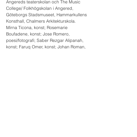
Angereds teaterskolan och The Music 
College/ Folkhögskolan i Angered, 
Göteborgs Stadsmuseet, Hammarkullens 
Konsthall, Chalmers Arkitekturskola.
Mirna Ticona, konst; Rosemarie 
Boufadene, konst; Jose Romero, 
poesi/fotografi; Saber Rezgar Alipanah, 
konst; Faruq Omer, konst; Johan Roman, 
konst; Grupo Bolivia, dans; förening Jatun 
Masis, dans; Club Cultural Libertad, musik, 
Khanevade, musik.

Vi slutar programmet med hemligt gäst!!!
Under kulturvandringen kan besökarna gå 
runt i området med en karta i handen och 
besöka platser där de olika aktiviteterna 
presenteras. Kartan delas på plats och gör 
det möjligt att på ett enkelt sätt…
Show More